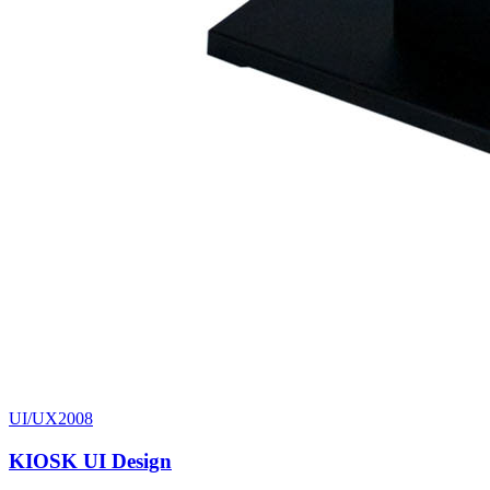
UI/UX
2008
KIOSK UI Design