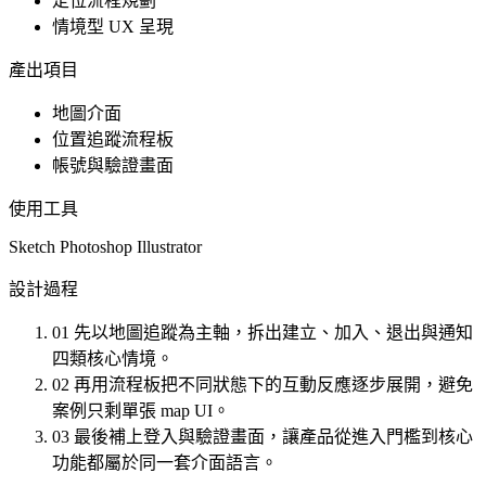
定位流程規劃
情境型 UX 呈現
產出項目
地圖介面
位置追蹤流程板
帳號與驗證畫面
使用工具
Sketch
Photoshop
Illustrator
設計過程
01
先以地圖追蹤為主軸，拆出建立、加入、退出與通知
四類核心情境。
02
再用流程板把不同狀態下的互動反應逐步展開，避免
案例只剩單張 map UI。
03
最後補上登入與驗證畫面，讓產品從進入門檻到核心
功能都屬於同一套介面語言。