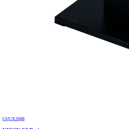
UI/UX
2008