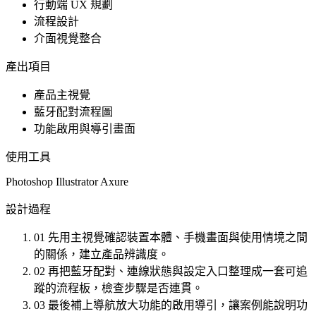
行動端 UX 規劃
流程設計
介面視覺整合
產出項目
產品主視覺
藍牙配對流程圖
功能啟用與導引畫面
使用工具
Photoshop
Illustrator
Axure
設計過程
01
先用主視覺確認裝置本體、手機畫面與使用情境之間
的關係，建立產品辨識度。
02
再把藍牙配對、連線狀態與設定入口整理成一套可追
蹤的流程板，檢查步驟是否連貫。
03
最後補上導航放大功能的啟用導引，讓案例能說明功